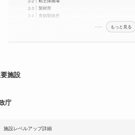
粘土採掘場
製材所
青銅製錬所
もっと見る
主要施設
政庁
施設レベルアップ詳細