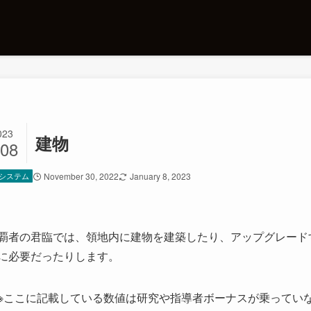
023
建物
/08
システム
November 30, 2022
January 8, 2023
覇者の君臨では、領地内に建物を建築したり、アップグレード
に必要だったりします。
※ここに記載している数値は研究や指導者ボーナスが乗ってい