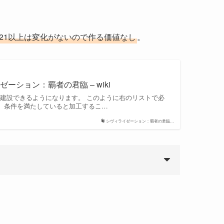
21以上は変化がないので作る価値なし
。
ーション：覇者の君臨 – wiki
を建設できるようになります。 このように右のリストで必
、条件を満たしていると加工するこ…
シヴィライゼーション：覇者の君臨…