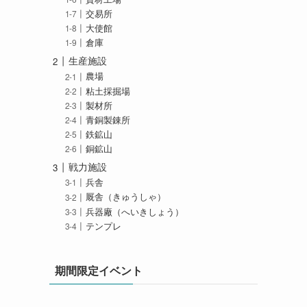
交易所
大使館
倉庫
生産施設
農場
粘土採掘場
製材所
青銅製錬所
鉄鉱山
銅鉱山
戦力施設
兵舎
厩舎（きゅうしゃ）
兵器廠（へいきしょう）
テンプレ
期間限定イベント