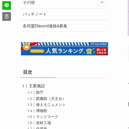
その他
パッチノート
各同盟Discord連絡&募集
目次
主要施設
政庁
図書館（天文台）
偉人モニュメント
博物館
ランドマーク
資材工場
交易所