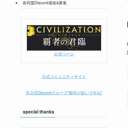
各同盟Discord連絡&募集
公式ページ
公式コミュニティサイト
非公式Discordグループ"都市が近いですね"
special thanks