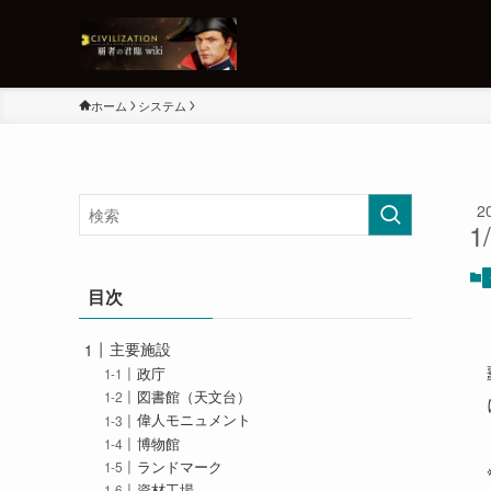
ホーム
システム
2
1
目次
主要施設
政庁
図書館（天文台）
偉人モニュメント
博物館
ランドマーク
資材工場