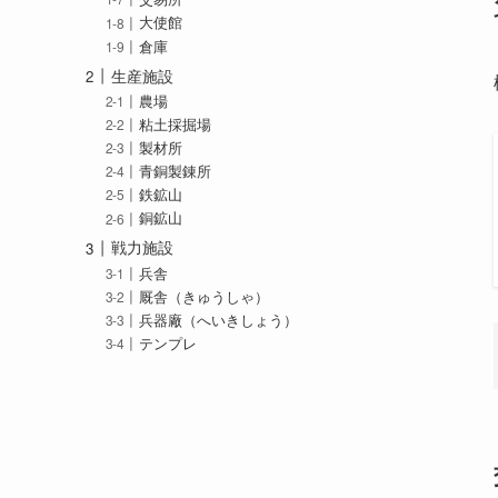
大使館
倉庫
生産施設
農場
粘土採掘場
製材所
青銅製錬所
鉄鉱山
銅鉱山
戦力施設
兵舎
厩舎（きゅうしゃ）
兵器廠（へいきしょう）
テンプレ